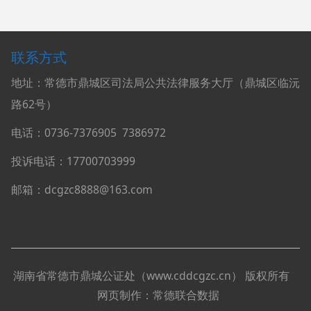
联系方式
地址：常德市鼎城区司法局公共法律服务大厅（鼎城区临沅
路62号）
电话：0736-
7376905
7386972
投诉电话：17700703999
邮箱：dcgzc8888@163.com
湖南省常德市鼎城公证处（
www.cddcgzc.cn
）
版权所有
网页制作：
常德联合数据