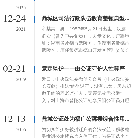
2025
12-24
鼎城区司法行政队伍教育整顿典型案例
牟某某，男，1957年5月21日出生，汉族，
2021
群众（曾为中共党员），大专文化，户籍地
址：湖南省常德市武陵区，住湖南省常德市
武陵区，历任常德市德山开发区管理委员会
工委委员，湖南常德德源投资开发有限公司
总经理和湖南德山建设投资有限公司董事
02-21
意定监护——由公证守护人性尊严
长。
近日，中央政法委微信公众号（中央政法委
2019
长安剑）推送“他坐过牢，没有儿女，房东却
做了他的养老监护人，无亲无故无报酬”一
文，对上海市普陀公证处李辰阳公证员办理
200多起意定监护公证，积极服务“特殊人
群”养...
12-13
鼎城公证处为福广公寓楼综合性用房和住房（四轮）选房进行现场公证
为切实维护好被拆迁户的合法权益，积极稳
2016
妥推进公寓楼选房入住工作，为保证选房全