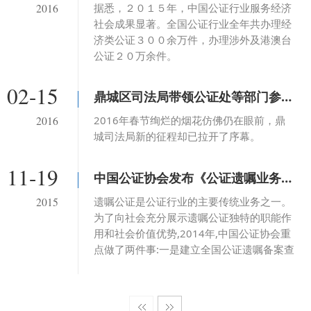
​据悉，２０１５年，中国公证行业服务经济
2016
社会成果显著。全国公证行业全年共办理经
济类公证３００余万件，办理涉外及港澳台
公证２０万余件。
02-15
鼎城区司法局带领公证处等部门参观学习浏阳市司法局公共法律服务中心
2016年春节绚烂的烟花仿佛仍在眼前，鼎
2016
城司法局新的征程却已拉开了序幕。
11-19
中国公证协会发布《公证遗嘱业务发展报告(2014)》
遗嘱公证是公证行业的主要传统业务之一。
2015
为了向社会充分展示遗嘱公证独特的职能作
用和社会价值优势,2014年,中国公证协会重
点做了两件事:一是建立全国公证遗嘱备案查
询平台,该平台采用数字化、网络化、集中化
的数据存储方式和共享化...