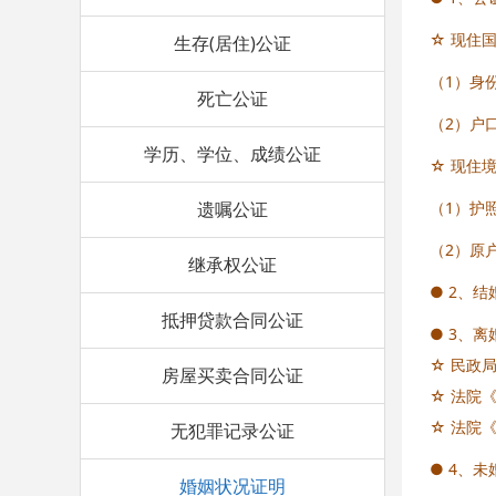
☆ 现住
生存(居住)公证
（1）身
死亡公证
（2）户
学历、学位、成绩公证
☆ 现住
（1）护
遗嘱公证
（2）原
继承权公证
● 2、
抵押贷款合同公证
● 3、
☆ 民政
房屋买卖合同公证
☆ 法院
☆ 法院
无犯罪记录公证
● 4、
婚姻状况证明