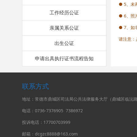
● 5、
工作经历公证
● 6、
● 7、
亲属关系公证
请注意：
出生公证
申请出具执行证书流程告知
联系方式
地址：常德市鼎城区司法局公共法律服务大厅（鼎城区临沅路
电话：0736-
7376905
7386972
投诉电话：17700703999
邮箱：dcgzc8888@163.com