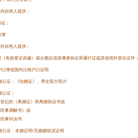
国内自然人提供：
份证；
口簿
境外自然人提供：
照（有效签证勿漏）或台胞证或港澳身份证和通行证或其他境外居住证件
户口簿或国内注销户口证明
结婚公证：《结婚证》、男女双方照片
离婚公证：
局登记的《离婚证》和离婚协议书或
《民事调解书》或
《民事判决书
未婚公证：未婚证明/无婚姻状况证明