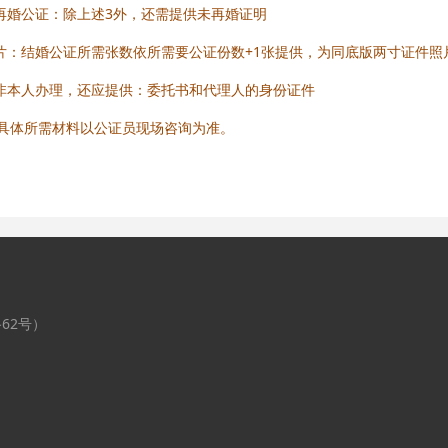
未再婚公证：除上述3外，还需提供未再婚证明
照片：结婚公证所需张数依所需要公证份数+1张提供，为同底版两寸证件照
如非本人办理，还应提供：委托书和代理人的身份证件
具体所需材料以公证员现场咨询为准。
62号）