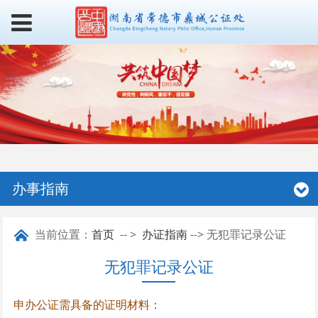
办事指南
当前位置：
首页
-- >
办证指南
--> 无犯罪记录公证
无犯罪记录公证
申办公证需具备的证明材料：