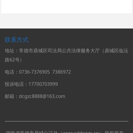
联系方式
地址：常德市鼎城区司法局公共法律服务大厅（鼎城区临沅
路62号）
电话：0736-
7376905
7386972
投诉电话：17700703999
邮箱：dcgzc8888@163.com
湖南省常德市鼎城公证处（
www.cddcgzc.cn
）
版权所有