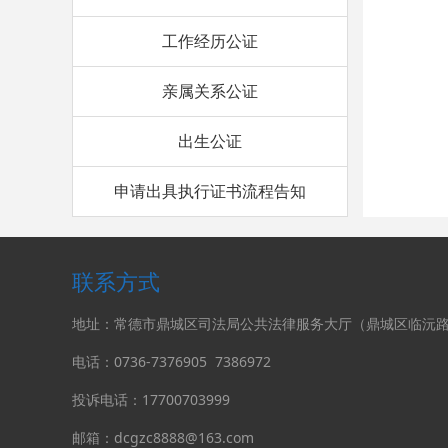
6、
工作经历公证
7、
亲属关系公证
出生公证
申请出具执行证书流程告知
联系方式
地址：常德市鼎城区司法局公共法律服务大厅（鼎城区临沅路
电话：0736-
7376905
7386972
投诉电话：17700703999
邮箱：dcgzc8888@163.com