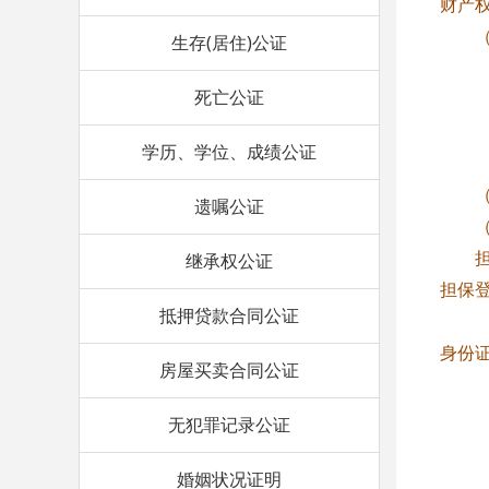
财产
（一
生存(居住)公证
1、
死亡公证
2、
3、
学历、学位、成绩公证
4、
（二
遗嘱公证
（三
担保
继承权公证
担保
抵押贷款合同公证
1、
身份
房屋买卖合同公证
2、
3、
无犯罪记录公证
4、
5、
婚姻状况证明